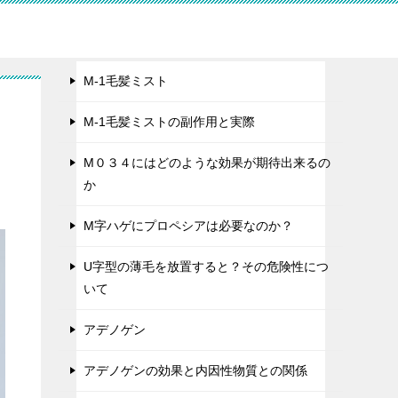
M-1毛髪ミスト
M-1毛髪ミストの副作用と実際
M０３４にはどのような効果が期待出来るの
か
M字ハゲにプロペシアは必要なのか？
U字型の薄毛を放置すると？その危険性につ
いて
アデノゲン
アデノゲンの効果と内因性物質との関係